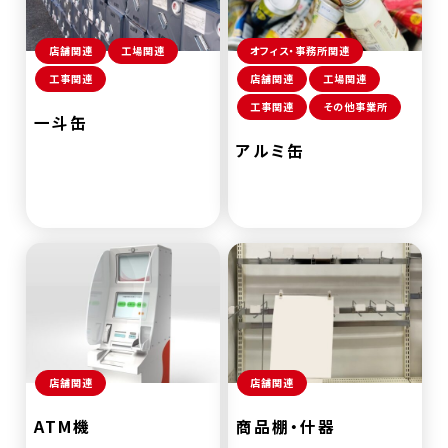
店舗関連
工場関連
オフィス・事務所関連
工事関連
店舗関連
工場関連
工事関連
その他事業所
一斗缶
アルミ缶
店舗関連
店舗関連
ATM機
商品棚・什器