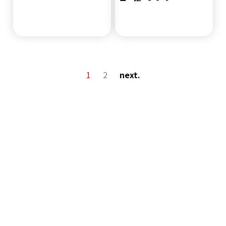
1
2
next.