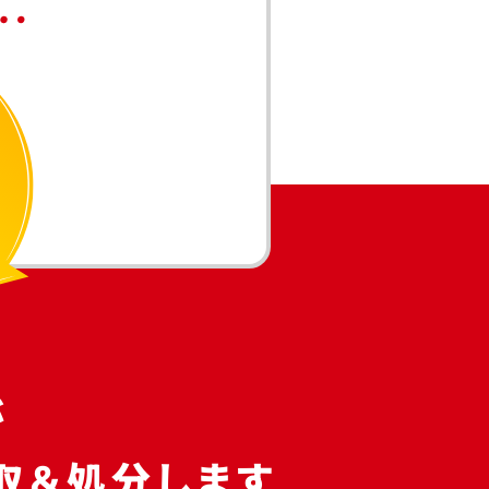
が
取＆処分します